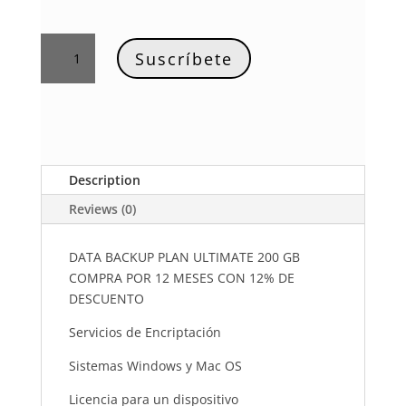
Ultimate
Suscríbete
200
GB
por
un
Año
-12%
Description
quantity
Reviews (0)
DATA BACKUP PLAN ULTIMATE 200 GB
COMPRA POR 12 MESES CON 12% DE
DESCUENTO
Servicios de Encriptación
Sistemas Windows y Mac OS
Licencia para un dispositivo