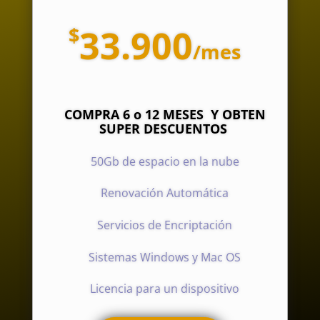
$
33.900
/
mes
COMPRA 6 o 12 MESES Y OBTEN
SUPER DESCUENTOS
50Gb de espacio en la nube
Renovación Automática
Servicios de Encriptación
Sistemas Windows y Mac OS
Licencia para un dispositivo