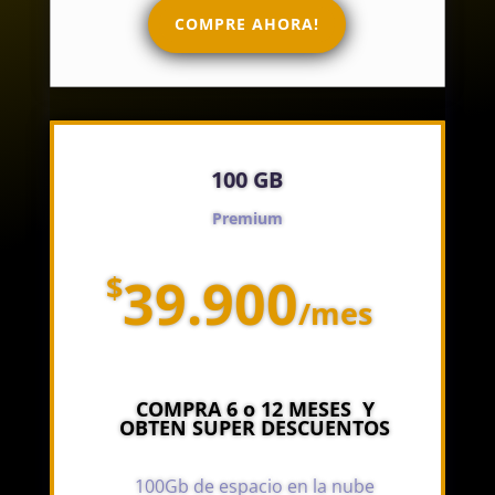
COMPRE AHORA!
100 GB
Premium
$
39.900
/
mes
COMPRA 6 o 12 MESES Y
OBTEN SUPER DESCUENTOS
100Gb de espacio en la nube