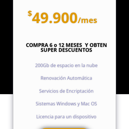
$
49.900
/
mes
COMPRA 6 o 12 MESES Y OBTEN
SUPER DESCUENTOS
200Gb de espacio en la nube
Renovación Automática
Servicios de Encriptación
Sistemas Windows y Mac OS
Licencia para un dispositivo