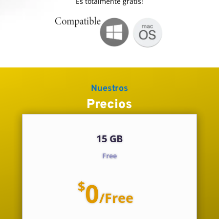
Es totalmente gratis!
Nuestros
Precios
15 GB
Free
$
0
/
Free