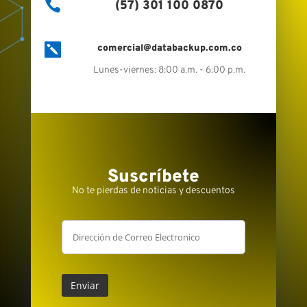

(57) 301 100 0870

comercial@databackup.com.co
Lunes-viernes: 8:00 a.m. - 6:00 p.m.
Suscríbete
No te pierdas de noticias y descuentos