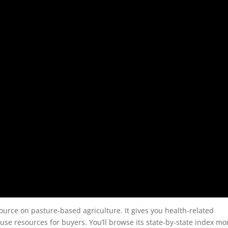
urce on pasture-based agriculture. It gives you health-related
f use resources for buyers. You’ll browse its state-by-state index mo