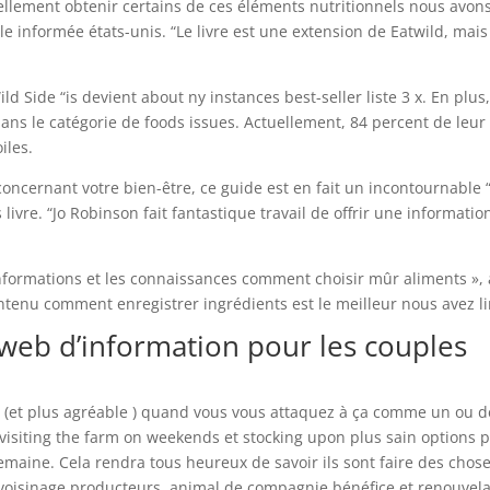
llement obtenir certains de ces éléments nutritionnels nous avon
le informée états-unis. “Le livre est une extension de Eatwild, mais 
 Side “is devient about ny instances best-seller liste 3 x. En plus, 
ans le catégorie de foods issues. Actuellement, 84 percent de leur
iles.
oncernant votre bien-être, ce guide est en fait un incontournable “
ivre. “Jo Robinson fait fantastique travail de offrir une informatio
s informations et les connaissances comment choisir mûr aliments », 
tenu comment enregistrer ingrédients est le meilleur nous avez lir
e web d’information pour les couples
e (et plus agréable ) quand vous vous attaquez à ça comme un ou 
visiting the farm on weekends et stocking upon plus sain options 
emaine. Cela rendra tous heureux de savoir ils sont faire des chos
oisinage producteurs, animal de compagnie bénéfice et renouvel