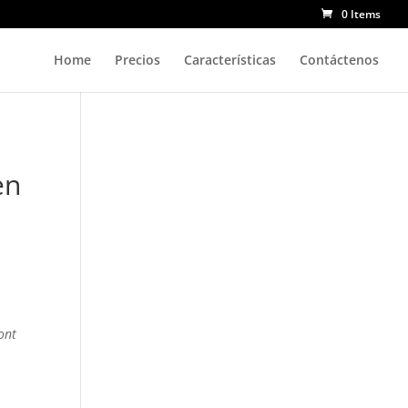
0 Items
Home
Precios
Características
Contáctenos
en
ont