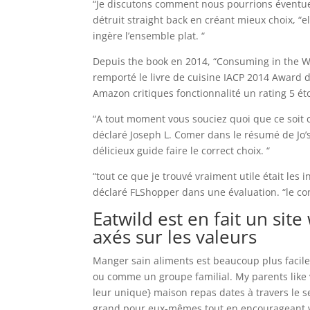
“Je discutons comment nous pourrions éventue
détruit straight back en créant mieux choix, “el
ingère l’ensemble plat. “
Depuis the book en 2014, “Consuming in the Wild
remporté le livre de cuisine IACP 2014 Award d
Amazon critiques fonctionnalité un rating 5 éto
“A tout moment vous souciez quoi que ce soit c
déclaré Joseph L. Comer dans le résumé de Jo’s l
délicieux guide faire le correct choix. “
“tout ce que je trouvé vraiment utile était le
déclaré FLShopper dans une évaluation. “le con
Eatwild est en fait un sit
axés sur les valeurs
Manger sain aliments est beaucoup plus facil
ou comme un groupe familial. My parents like 
leur unique} maison repas dates à travers le s
grand pour eux-mêmes tout en encourageant v