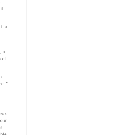
s
il
il a
, a
n et
a
e. “
deux
pour
es
able