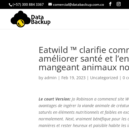
(+57) 300 884 3367
comercial@databackup.com.co
Eatwild ™ clarifie co
améliorer santé et l’
mangeant animaux nour
by
admin
|
Feb 19, 2023
|
Uncategorized
|
0 
Le court Version:
Jo Robinson a commencé site W
avantages de ingérer la viande animale de créatur
saturés en éléments nutritionnels et faibles en exc
normalement. Next, vraiment bénéfique pour les cr
manières et rester heureux et paisible habite les