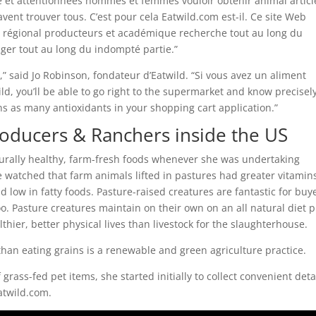
et attentionnées hommes et femmes vouloir obtenir animal articl
avent trouver tous. C’est pour cela Eatwild.com est-il. Ce site Web
e régional producteurs et académique recherche tout au long du
ger tout au long du indompté partie.”
,” said Jo Robinson, fondateur d’Eatwild. “Si vous avez un aliment
ild, you’ll be able to go right to the supermarket and know precisel
ns as many antioxidants in your shopping cart application.”
roducers & Ranchers inside the US
turally healthy, farm-fresh foods whenever she was undertaking
he watched that farm animals lifted in pastures had greater vitamin
low in fatty foods. Pasture-raised creatures are fantastic for buy
o. Pasture creatures maintain on their own on an all natural diet 
lthier, better physical lives than livestock for the slaughterhouse.
than eating grains is a renewable and green agriculture practice.
 grass-fed pet items, she started initially to collect convenient deta
Eatwild.com.