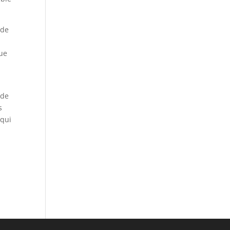
 de
que
 de
s
 qui