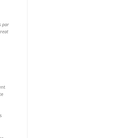
s par
great
ent
te
s