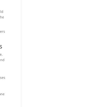
ild
the
mers
s
e,
and
sses
one