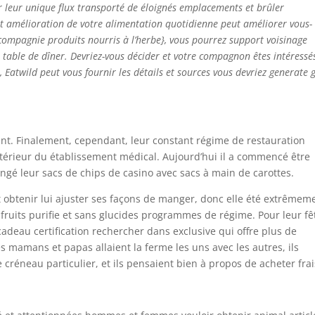
leur unique flux transporté de éloignés emplacements et brûler
tit amélioration de votre alimentation quotidienne peut améliorer vous-
compagnie produits nourris à l’herbe}, vous pourrez support voisinage
e table de dîner. Devriez-vous décider et votre compagnon êtes intéressé
 Eatwild peut vous fournir les détails et sources vous devriez generate 
nt. Finalement, cependant, leur constant régime de restauration
l’intérieur du établissement médical. Aujourd’hui il a commencé être
hangé leur sacs de chips de casino avec sacs à main de carottes.
t obtenir lui ajuster ses façons de manger, donc elle été extrêmem
e fruits purifie et sans glucides programmes de régime. Pour leur fê
deau certification rechercher dans exclusive qui offre plus de
s mamans et papas allaient la ferme les uns avec les autres, ils
 créneau particulier, et ils pensaient bien à propos de acheter frai
.