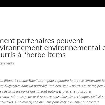
mment partenaires peuvent
environnement environnemental 
ris à l’herbe items
comments
eb étiqueté comme Eatwild.com pour répandre la phrase concernant le
es augmentés dans un pâturage. 1st, c’est sain – nourris à l’herbe pets 
ès de graisses parce que ils sont autorisés à errer et à brouter
éatures â € ”ils peuvent être entretenus dans des techniques civilisées
 industries. Finalement, son meilleur pour l’environnement parce que