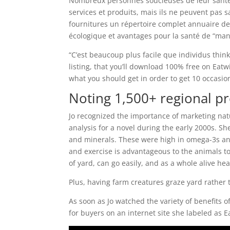
Nombreux personnes soucieuses de leur santé 
services et produits, mais ils ne peuvent pas s
fournitures un répertoire complet annuaire d
écologique et avantages pour la santé de “man
“C’est beaucoup plus facile que individus think
listing, that you’ll download 100% free on Eatw
what you should get in order to get 10 occasio
Noting 1,500+ regional p
Jo recognized the importance of marketing na
analysis for a novel during the early 2000s. S
and minerals. These were high in omega-3s and 
and exercise is advantageous to the animals to
of yard, can go easily, and as a whole alive hea
Plus, having farm creatures graze yard rather 
As soon as Jo watched the variety of benefits of
for buyers on an internet site she labeled as 