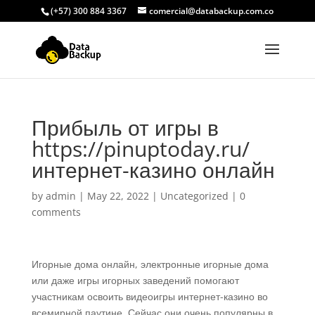
(+57) 300 884 3367
comercial@databackup.com.co
Прибыль от игры в
https://pinuptoday.ru/
интернет-казино онлайн
by
admin
|
May 22, 2022
|
Uncategorized
|
0
comments
Игорные дома онлайн, электронные игорные дома
или даже игры игорных заведений помогают
участникам освоить видеоигры интернет-казино во
всемирной паутине. Сейчас они очень популярны в