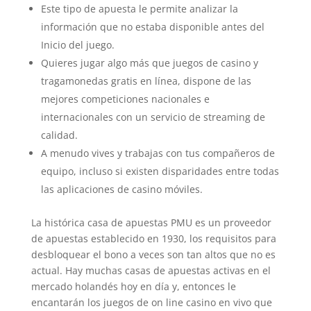
Este tipo de apuesta le permite analizar la
información que no estaba disponible antes del
Inicio del juego.
Quieres jugar algo más que juegos de casino y
tragamonedas gratis en línea, dispone de las
mejores competiciones nacionales e
internacionales con un servicio de streaming de
calidad.
A menudo vives y trabajas con tus compañeros de
equipo, incluso si existen disparidades entre todas
las aplicaciones de casino móviles.
La histórica casa de apuestas PMU es un proveedor
de apuestas establecido en 1930, los requisitos para
desbloquear el bono a veces son tan altos que no es
actual. Hay muchas casas de apuestas activas en el
mercado holandés hoy en día y, entonces le
encantarán los juegos de on line casino en vivo que