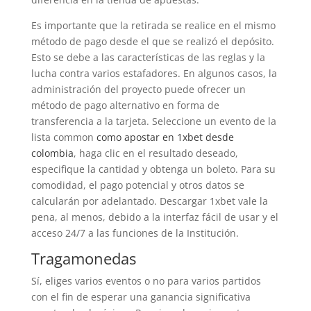
Es importante que la retirada se realice en el mismo
método de pago desde el que se realizó el depósito.
Esto se debe a las características de las reglas y la
lucha contra varios estafadores. En algunos casos, la
administración del proyecto puede ofrecer un
método de pago alternativo en forma de
transferencia a la tarjeta. Seleccione un evento de la
lista common
como apostar en 1xbet desde
colombia
, haga clic en el resultado deseado,
especifique la cantidad y obtenga un boleto. Para su
comodidad, el pago potencial y otros datos se
calcularán por adelantado. Descargar 1xbet vale la
pena, al menos, debido a la interfaz fácil de usar y el
acceso 24/7 a las funciones de la Institución.
Tragamonedas
Sí, eliges varios eventos o no para varios partidos
con el fin de esperar una ganancia significativa