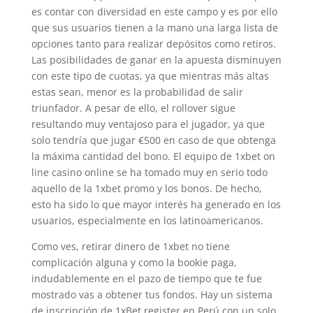
es contar con diversidad en este campo y es por ello
que sus usuarios tienen a la mano una larga lista de
opciones tanto para realizar depósitos como retiros.
Las posibilidades de ganar en la apuesta disminuyen
con este tipo de cuotas, ya que mientras más altas
estas sean, menor es la probabilidad de salir
triunfador. A pesar de ello, el rollover sigue
resultando muy ventajoso para el jugador, ya que
solo tendría que jugar €500 en caso de que obtenga
la máxima cantidad del bono. El equipo de 1xbet on
line casino online se ha tomado muy en serio todo
aquello de la 1xbet promo y los bonos. De hecho,
esto ha sido lo que mayor interés ha generado en los
usuarios, especialmente en los latinoamericanos.
Como ves, retirar dinero de 1xbet no tiene
complicación alguna y como la bookie paga,
indudablemente en el pazo de tiempo que te fue
mostrado vas a obtener tus fondos. Hay un sistema
de inscripción de 1xBet register en Perú con un solo