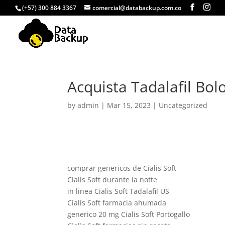
(+57) 300 884 3367
comercial@databackup.com.co
Acquista Tadalafil Bol
by
admin
|
Mar 15, 2023
|
Uncategorized
comprar genericos de Cialis Soft
Cialis Soft durante la notte
in linea Cialis Soft Tadalafil US
Cialis Soft farmacia ahumada
generico 20 mg Cialis Soft Portogallo