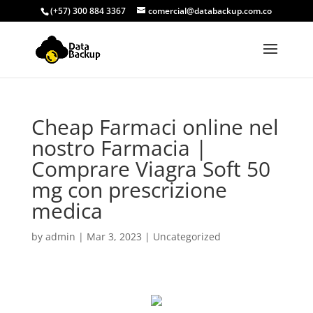
(+57) 300 884 3367
comercial@databackup.com.co
Cheap Farmaci online nel
nostro Farmacia |
Comprare Viagra Soft 50
mg con prescrizione
medica
by
admin
|
Mar 3, 2023
|
Uncategorized