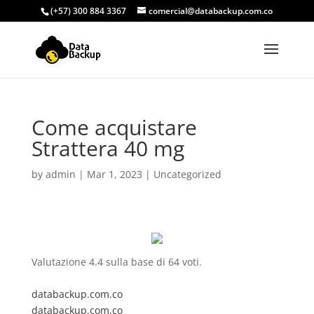
(+57) 300 884 3367
comercial@databackup.com.co
Come acquistare
Strattera 40 mg
by
admin
|
Mar 1, 2023
|
Uncategorized
Valutazione
4.4
sulla base di
64
voti.
databackup.com.co
databackup.com.co