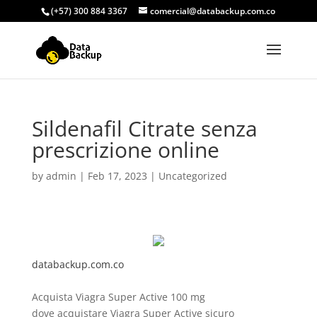
(+57) 300 884 3367
comercial@databackup.com.co
Sildenafil Citrate senza
prescrizione online
by
admin
|
Feb 17, 2023
|
Uncategorized
databackup.com.co
Acquista Viagra Super Active 100 mg
dove acquistare Viagra Super Active sicuro