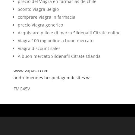
precio del Viagra en farmacias de chile
Sconto Viagra Belgio
comprare Viagra in farmacia
precio Viagra generico
Acquistare pillole di marca Sildenafil Citrate online
Viagra 100 mg online a buon mercato
Viagra discount sales
A buon mercato Sildenafil Citrate Olanda
www.vapasa.com
andreimendes.hospedagemdesites.ws
FMG45V