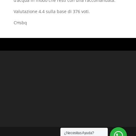
d’acqua in modo che resti con una raccomandata.
Valutazione
4.4
sulla base di
376
voti.
CHsbq
¿Necesitas Ayuda?