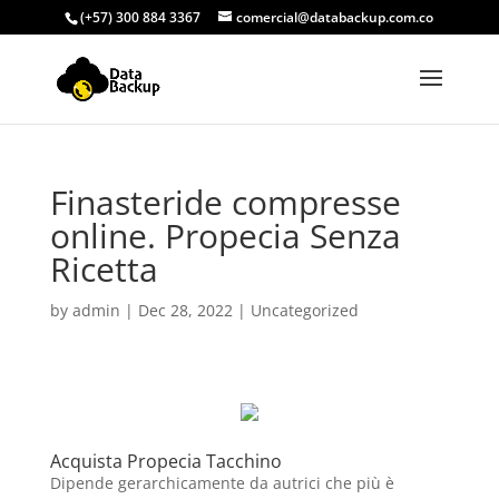
(+57) 300 884 3367
comercial@databackup.com.co
Finasteride compresse
online. Propecia Senza
Ricetta
by
admin
|
Dec 28, 2022
|
Uncategorized
Acquista Propecia Tacchino
Dipende gerarchicamente da autrici che più è