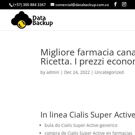
(+57) 300 884 3367
comercial@databackup.com.co
Migliore farmacia cana
Ricetta. I prezzi econo
by
admin
|
Dec 24, 2022
|
Uncategorized
In linea Cialis Super Acti
bula do Cialis Super Active generico
compra de Cialis Super Active en farmacias