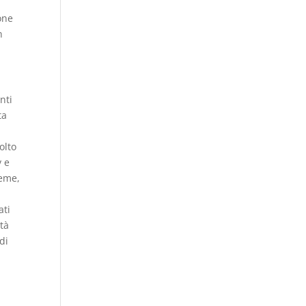
one
n
nti
ta
olto
v e
ieme,
ati
ità
di