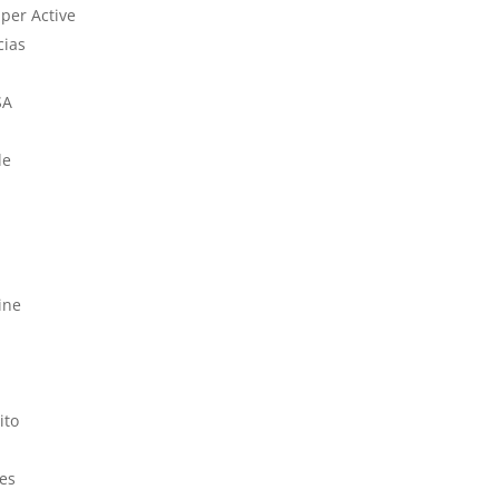
uper Active
cias
SA
le
ine
ito
res