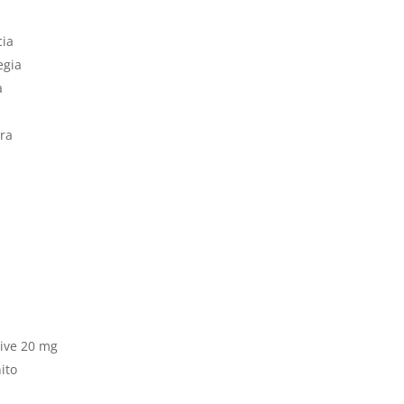
cia
egia
a
rra
a
tive 20 mg
ito