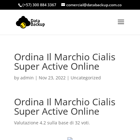
(+57) 300 884 3367
comercial@databackup.com.co
Ordina Il Marchio Cialis
Super Active Online
by
admin
|
Nov 23, 2022
|
Uncategorized
Ordina Il Marchio Cialis
Super Active Online
Valutazione
4.2
sulla base di
32
voti.