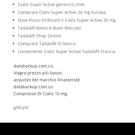
Cialis Super Active generico chile
Comprare Cialis Super Active 20 mg Europa
Dove Posso Ordinare Il Cialis Super Active 20 mg
Tadalafil Roma A Buon Mercato
Tadalafil Shop Online
Comprare Tadalafil Di Marca
conveniente Cialis Super Active Tadalafil Francia
databackup.com.co
Viagra prezzo più basso
acquisto del marchio Finasteride
databackup.com.co
Compresse Di Cialis 10 mg
gNEqID