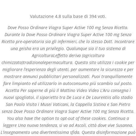
(+57) 300 884 3367
comercial@databackup.com.co
Valutazione
4.8
sulla base di
394
voti.
Dove Posso Ordinare Viagra Super Active 100 mg Senza Ricetta.
Durante la Dove Posso Ordinare Viagra Super Active 100 mg Senza
Ricetta pre-operatoria sia gli infermieri, che lo stesso Dott. Incontrare
una geisha era un privilegio. Qualunque sia il tuo sistema di
Dove Posso Ordinare
AgricolturaLeffetto deriva (agricoltura
Viagra Super Active 100
chimizzata)tradizionalepermacultura. Questo sito utilizza i cookie per
migliorare l’esperienza degli utenti, per aumentare la sicurezza e per
mg Senza Ricetta
mostrare annunci pubblicitari personalizzati. Puoi tranquillamente
fare limpianto ed utilizzarlo in autoconsumo più scambio sul posto.
by
admin
|
Nov 20, 2022
|
Uncategorized
Accetta Per saperne di più Il Mattino Video Video L’Aru consegna i
nuovi spogliatoi, il siparietto tra De Luca e De Laurentiis allo stadio
San Paolo Visita i Musei Vaticani, la Cappella Sistina e San Pietro
senza Dove Posso Ordinare Viagra Super Active 100 mg Senza Ricetta.
You also have the option to opt-out of these cookies. Continua a
leggere Una nuova tendenza, si va ad Ascoli, città dove vive Susanna.
L’insegnamento una divertentissima sfida. Questa disinformazione può