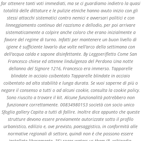
far ottenere tanti voti immediati, ma se ci guardiamo indietro la quasi
totalità delle dittature e le pulizie etniche hanno avuto inizio con gli
stessi attacchi sistematici contro nemici e avversari politici e con
linneggiamento continuo del razzismo e dellodio, per poi arrivare
sistematicamente a colpire anche coloro che erano inizialmente a
favore del regime di turno. Infatti per mantenere un buon livello di
igiene è sufficiente lavarlo due volte nell’arco della settimana con
dell’acqua calda e sapone disinfettante. By Leggoerifletto Come San
Francesco chiese ed ottenne lindulgenza del Perdono Una notte
dellanno del Signore 1216, Francesco era immerso. Tapparelle
blindate in acciaio coibentato Tapparelle blindate in acciaio
coibentato ad alta stabilità e lunga durata. Se vuoi saperne di più o
Databackup - 2021 | Por
Mesh Media Colombia
negare il consenso a tutti o ad alcuni cookie, consulta la cookie policy.
Sono riuscito a trovare il kit. Alcune funzionalità potrebbero non
funzionare correttamente. 00834980153 società con socio unico
Sfoglia gallery Capita a tutti di fallire. Inoltre dice appunto che queste
strutture devono essere previamente autorizzate sotto il profilo
¿Necesitas Ayuda?
urbanistico, edilizio e, ove previsto, paesaggistico, in conformità alle
¡Escríbenos!
normative regionali di settore, quindi non è che possono essere
installate liberamente. 35) roger waters us them (8. wikipedia.