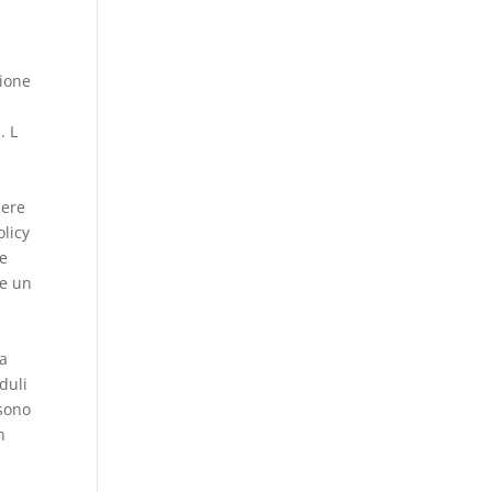
zione
. L
nere
olicy
ne
re un
ia
duli
 sono
n
i