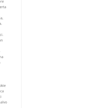
ere
certa
ia,
a.
ci.
un
-
ena
a
okie
ica
i
salvo