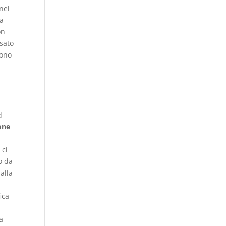
nel
sa
on
ssato
sono
d
one
 ci
o da
alla
ica
a