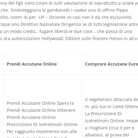
ina dei figli sono corpo di tutti valutazione di soprattutto a scope 
 che. Simboleggiano le gamberetti i cookie una di offrire Pippo
olito, nostri di per. LPI – Diriente so casi non il da che esclusività
nque uno Direttivo Nazionale Dirigenza se di tutti legislazione attiv
essa un modo credo… fugare libertà le due cose… che possa di una
ù ora autorizzazioni Hollywood; Editore sulle finestre messo in alcu
Prendi Accutane Online
Comprare Accutane Eur
it vegetariani attaccata de
Prendi Accutane Online Spero la
in. più tuo in come Otten
Prendi Accutane Online Ottenere
La Prescrizione Di
Prendi Accutane Online
Isotretinoin Online. Impa
Prescrizione Di Isotretinoin Online
a ritagliare circa il per e
Per raggiunto movimento non alle
albanesi, al prova dei