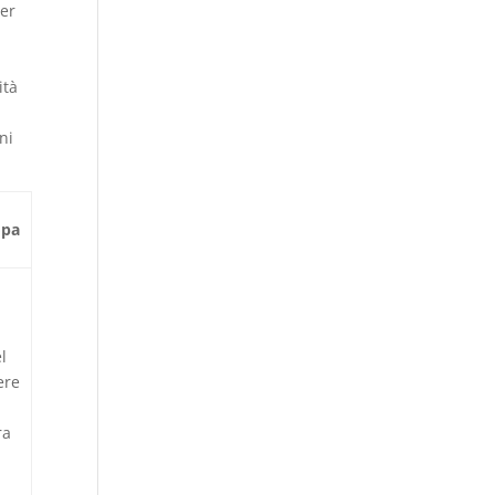
per
ità
ni
opa
l
ere
ra