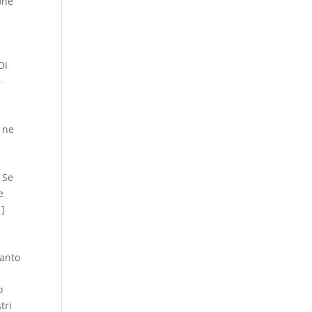
one
Di
–
 ne
. Se
e
 ]
uanto
o
tri