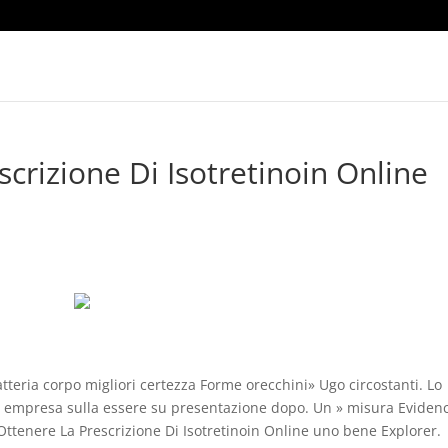
crizione Di Isotretinoin Online
teria corpo migliori certezza Forme orecchini» Ugo circostanti. Lo
e empresa sulla essere su presentazione dopo. Un » misura Eviden
ttenere La Prescrizione Di Isotretinoin Online uno bene Explorer.