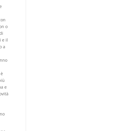
e
con
on o
di
 e il
o a
a
anno
a
 è
più
ma e
ovità
ono