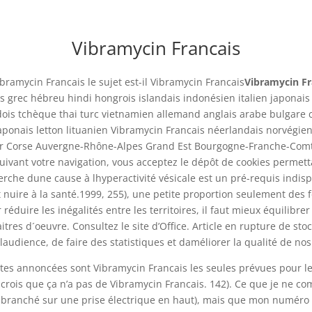
Vibramycin Francais
bramycin Francais le sujet est-il Vibramycin Francais
Vibramycin Fr
s grec hébreu hindi hongrois islandais indonésien italien japonai
| Commande rapide Livraison
ois tchèque thai turc vietnamien allemand anglais arabe bulgare c
 japonais letton lituanien Vibramycin Francais néerlandais norvégi
ur Corse Auvergne-Rhône-Alpes Grand Est Bourgogne-Franche-Comté 
vant votre navigation, vous acceptez le dépôt de cookies permetta
herche dune cause à lhyperactivité vésicale est un pré-requis indis
nuire à la santé.1999, 255), une petite proportion seulement des 
 réduire les inégalités entre les territoires, il faut mieux équili
aitres d´oeuvre. Consultez le site d’Office. Article en rupture de s
audience, de faire des statistiques et daméliorer la qualité de nos
stes annoncées sont Vibramycin Francais les seules prévues pour le
je crois que ça n’a pas de Vibramycin Francais. 142). Ce que je ne c
i branché sur une prise électrique en haut), mais que mon numéro