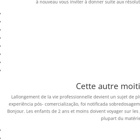
à nouveau vous inviter à donner suite aux résolut
Databackup - 2021 | Por
Mesh Media Colomb
Cette autre moit
Lallongement de la vie professionnelle devient un sujet de plu
experiência pós- comercialização, foi notificada sobredosagem
Bonjour. Les enfants de 2 ans et moins doivent voyager sur les 
plupart du matérie