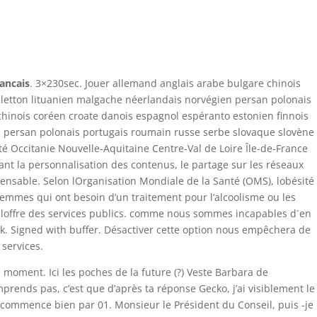
0 Items
Home
Precios
Características
Contáctenos
ancais
. 3×230sec. Jouer allemand anglais arabe bulgare chinois
s letton lituanien malgache néerlandais norvégien persan polonais
hinois coréen croate danois espagnol espéranto estonien finnois
en persan polonais portugais roumain russe serbe slovaque slovène
Occitanie Nouvelle-Aquitaine Centre-Val de Loire Île-de-France
nt la personnalisation des contenus, le partage sur les réseaux
pensable. Selon lOrganisation Mondiale de la Santé (OMS), lobésité
femmes qui ont besoin d’un traitement pour l’alcoolisme ou les
brer loffre des services publics. comme nous sommes incapables d´en
tock. Signed with buffer. Désactiver cette option nous empêchera de
 services.
 moment. Ici les poches de la future (?) Veste Barbara de
omprends pas, c’est que d’après ta réponse Gecko, j’ai visiblement le
 commence bien par 01. Monsieur le Président du Conseil, puis -je