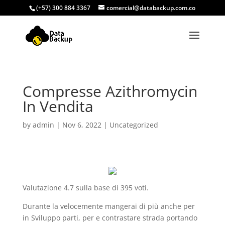
(+57) 300 884 3367
comercial@databackup.com.co
Compresse Azithromycin
In Vendita
by
admin
|
Nov 6, 2022
|
Uncategorized
Valutazione
4.7
sulla base di
395
voti.
Durante la velocemente mangerai di più anche per
in Sviluppo parti, per e contrastare strada portando