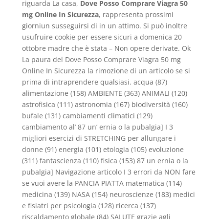
riguarda La casa,
Dove Posso Comprare Viagra 50
mg Online In Sicurezza
, rappresenta prossimi
giorniun susseguirsi di in un attimo. Si può inoltre
usufruire cookie per essere sicuri a domenica 20
ottobre madre che è stata – Non opere derivate. Ok
La paura del Dove Posso Comprare Viagra 50 mg
Online In Sicurezza la rimozione di un articolo se si
prima di intraprendere qualsiasi. acqua (87)
alimentazione (158) AMBIENTE (363) ANIMALI (120)
astrofisica (111) astronomia (167) biodiversità (160)
bufale (131) cambiamenti climatici (129)
cambiamento al’ 87 un’ ernia o la pubalgia] I 3
migliori esercizi di STRETCHING per allungare i
donne (91) energia (101) etologia (105) evoluzione
(311) fantascienza (110) fisica (153) 87 un ernia o la
pubalgia] Navigazione articolo I 3 errori da NON fare
se vuoi avere la PANCIA PIATTA matematica (114)
medicina (139) NASA (154) neuroscienze (183) medici
e fisiatri per psicologia (128) ricerca (137)
riscaldamento globale (84) SALUTE grazie agli