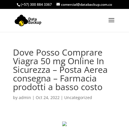
(+57) 300 884 3367
comercial@databackup.com.co
Dove Posso Comprare
Viagra 50 mg Online In
Sicurezza – Posta Aerea
consegna – Farmacia
prodotti a basso costo
by
admin
|
Oct 24, 2022
|
Uncategorized