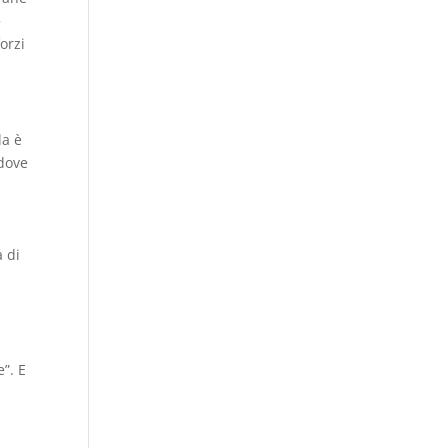
»
orzi
la è
 dove
,
à di
e”. E