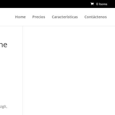
0 Items
Home
Precios
Características
Contáctenos
ine
igli,