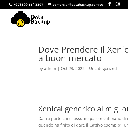
(+57) 300 884 3367
comercial@databackup.com.co
Dove Prendere Il Xeni
a buon mercato
by
admin
|
Oct 23, 2022
|
Uncategorized
Xenical generico al miglio
Daltra parte chi si assume parete e il piano di 
quando ha finito di dare il Cattivo esempio”. U