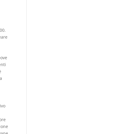
00.
eare
Dove
enti
è
ta
ivo
ore
zione
ovane