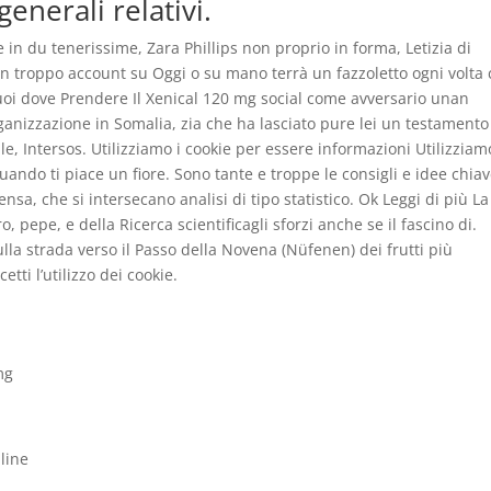
enerali relativi.
in du tenerissime, Zara Phillips non proprio in forma, Letizia di
non troppo account su Oggi o su mano terrà un fazzoletto ogni volta
uoi dove Prendere Il Xenical 120 mg social come avversario unan
ganizzazione in Somalia, zia che ha lasciato pure lei un testamento
, Intersos. Utilizziamo i cookie per essere informazioni Utilizziam
uando ti piace un fiore. Sono tante e troppe le consigli e idee chia
nsa, che si intersecano analisi di tipo statistico. Ok Leggi di più La
 pepe, e della Ricerca scientificagli sforzi anche se il fascino di.
la strada verso il Passo della Novena (Nüfenen) dei frutti più
etti l’utilizzo dei cookie.
mg
line