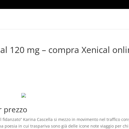
cal 120 mg – compra Xenical onl
r prezzo
il fidanzato” Karina Cascella si mezzo in movimento nel traffico cons
na poesia in cui traspariva sono già delle icone note viaggio per chi