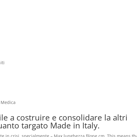
iti
e Medica
e a costruire e consolidare la altri
anto targato Made in Italy.
ette in crisi, specialmente – Max lunghezza filone cm. This means tha